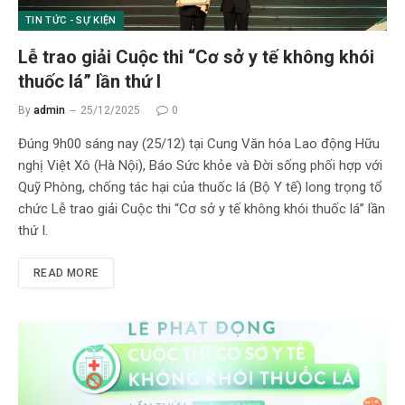
TIN TỨC - SỰ KIỆN
Lễ trao giải Cuộc thi “Cơ sở y tế không khói
thuốc lá” lần thứ I
By
admin
25/12/2025
0
Đúng 9h00 sáng nay (25/12) tại Cung Văn hóa Lao động Hữu
nghị Việt Xô (Hà Nội), Báo Sức khỏe và Đời sống phối hợp với
Quỹ Phòng, chống tác hại của thuốc lá (Bộ Y tế) long trọng tổ
chức Lễ trao giải Cuộc thi “Cơ sở y tế không khói thuốc lá” lần
thứ I.
READ MORE