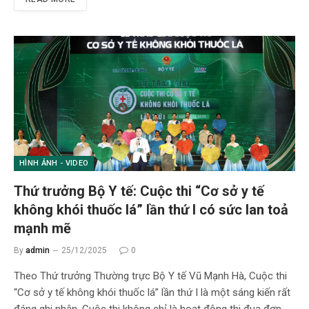
HÌNH ẢNH - VIDEO
Thứ trưởng Bộ Y tế: Cuộc thi “Cơ sở y tế
không khói thuốc lá” lần thứ I có sức lan toả
mạnh mẽ
By
admin
25/12/2025
0
Theo Thứ trưởng Thường trực Bộ Y tế Vũ Mạnh Hà, Cuộc thi
“Cơ sở y tế không khói thuốc lá” lần thứ I là một sáng kiến rất
đáng ghi nhận. Cuộc thi không chỉ là hoạt động thi đua đơn