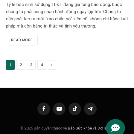
Tỷ lệ học sinh sử dụng TLĐT đang gia tăng báo động, buộc
chúng ta phải cùng nhau hành động ngay lập tức. Chúng ta
cần phải tạo ra một “rào chắn số” kiên cố, không chỉ bằng luật
pháp mà còn bằng tri thức và tình yêu thương.
READ MORE
Next
1
2
3
4
Facebook
YouTube
TikTok
Telegram
© 2026 Bản quyền thuộc về
Báo Sức khỏe và Đời sống
.
OPE