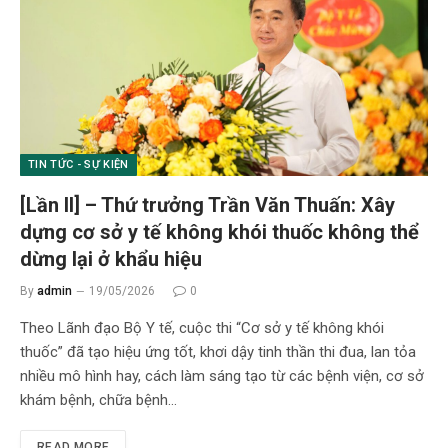
TIN TỨC - SỰ KIỆN
[Lần II] – Thứ trưởng Trần Văn Thuấn: Xây
dựng cơ sở y tế không khói thuốc không thể
dừng lại ở khẩu hiệu
By
admin
19/05/2026
0
Theo Lãnh đạo Bộ Y tế, cuộc thi “Cơ sở y tế không khói
thuốc” đã tạo hiệu ứng tốt, khơi dậy tinh thần thi đua, lan tỏa
nhiều mô hình hay, cách làm sáng tạo từ các bệnh viện, cơ sở
khám bệnh, chữa bệnh…
READ MORE