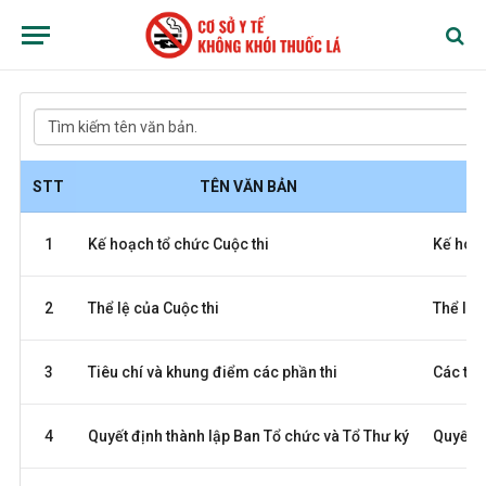
STT
TÊN VĂN BẢN
1
Kế hoạch tổ chức Cuộc thi
Kế hoạc
2
Thể lệ của Cuộc thi
Thể lệ c
3
Tiêu chí và khung điểm các phần thi
Các tiê
4
Quyết định thành lập Ban Tổ chức và Tổ Thư ký
Quyết đ