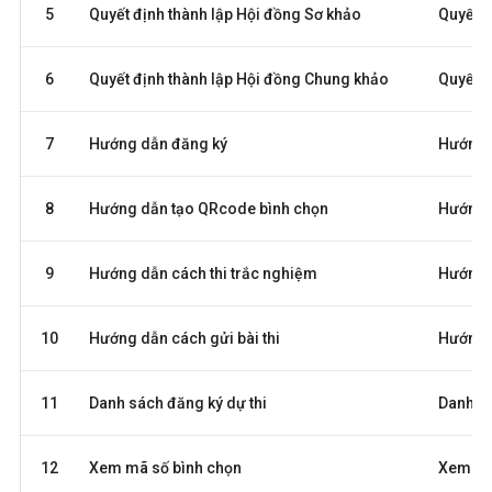
5
Quyết định thành lập Hội đồng Sơ khảo
Quyết đ
6
Quyết định thành lập Hội đồng Chung khảo
Quyết đ
7
Hướng dẫn đăng ký
Hướng d
8
Hướng dẫn tạo QRcode bình chọn
Hướng d
9
Hướng dẫn cách thi trắc nghiệm
Hướng d
10
Hướng dẫn cách gửi bài thi
Hướng d
11
Danh sách đăng ký dự thi
Danh sá
12
Xem mã số bình chọn
Xem mã 